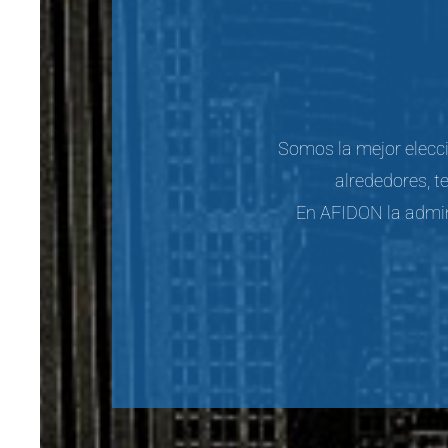
Somos la mejor elecci
alrededores, t
En AFIDON la admini