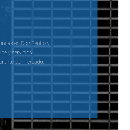
fincas en Don Benito y
ne y servicios.
arente del mercado.